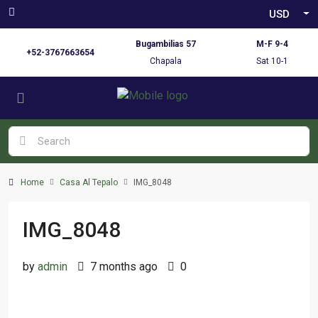
USD
Bugambilias 57
M-F 9-4
+52-3767663654
Chapala
Sat 10-1
Home
Casa Al Tepalo
IMG_8048
IMG_8048
by
admin
7 months ago
0