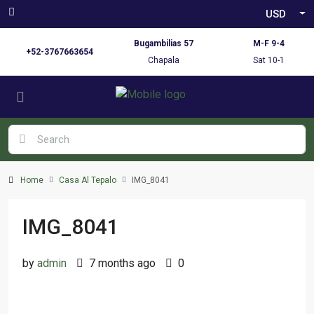
USD
Bugambilias 57
M-F 9-4
+52-3767663654
Chapala
Sat 10-1
Home
Casa Al Tepalo
IMG_8041
IMG_8041
by
admin
7 months ago
0