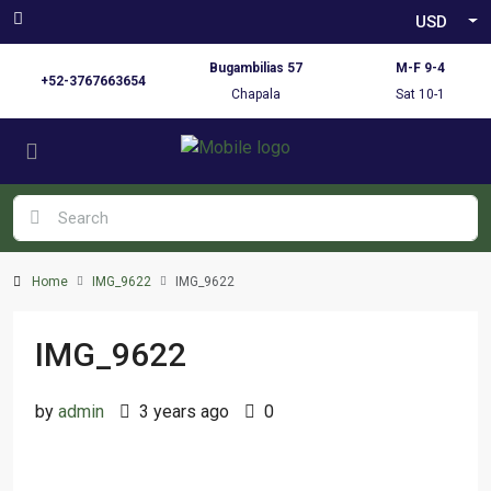
USD
Bugambilias 57
M-F 9-4
+52-3767663654
Chapala
Sat 10-1
Home
IMG_9622
IMG_9622
IMG_9622
by
admin
3 years ago
0