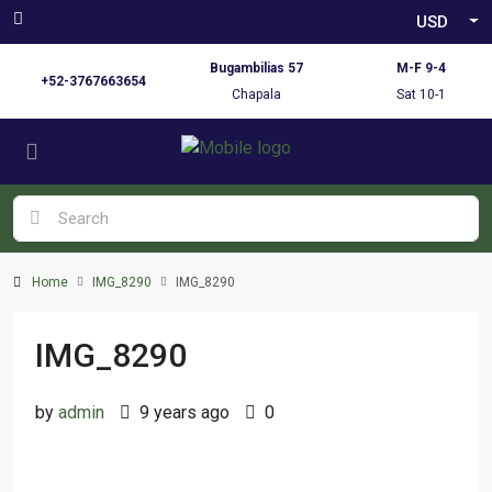
USD
Bugambilias 57
M-F 9-4
+52-3767663654
Chapala
Sat 10-1
Home
IMG_8290
IMG_8290
IMG_8290
by
admin
9 years ago
0