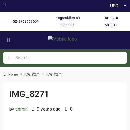
USD
Bugambilias 57
M-F 9-4
+52-3767663654
Chapala
Sat 10-1
Home
IMG_8271
IMG_8271
IMG_8271
by
admin
9 years ago
0