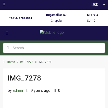
USD
Bugambilias 57
M-F 9-4
+52-3767663654
Chapala
Sat 10-1
Home
IMG_7278
IMG_7278
IMG_7278
by
admin
9 years ago
0