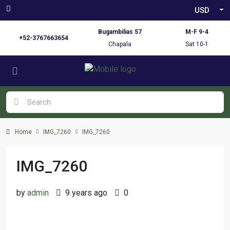
USD
Bugambilias 57
M-F 9-4
+52-3767663654
Chapala
Sat 10-1
Home
IMG_7260
IMG_7260
IMG_7260
by
admin
9 years ago
0