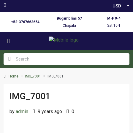
USD
Bugambilias 57
M-F 9-4
+52-3767663654
Chapala
Sat 10-1
Home
IMG_7001
IMG_7001
IMG_7001
by
admin
9 years ago
0