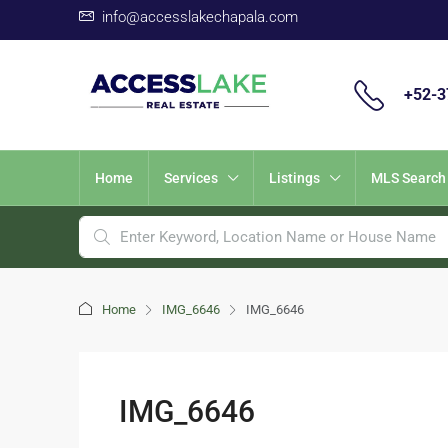
info@accesslakechapala.com
+52-
Home
Services
Listings
MLS Search
Home
IMG_6646
IMG_6646
IMG_6646