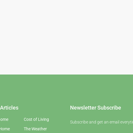
Articles
Newsletter Subscribe
Home
Cost of Living
Subscribe and get an email everyti
 Home
The Weather