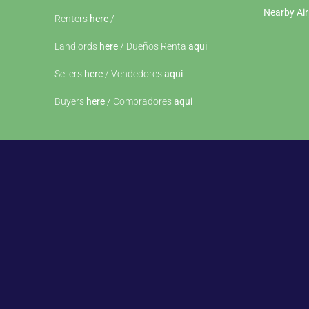
Nearby Air
Renters
here
/
Landlords
here
/ Dueños Renta
aqui
Sellers
here
/ Vendedores
aqui
Buyers
here
/ Compradores
aqui