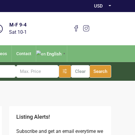
USD
M-F 9-4
Sat 10-1
English
deos
Contact
▼
Clear
Search
Listing Alerts!
Subscribe and get an email everytime we