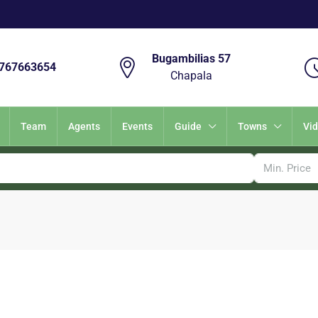
Bugambilias 57
3767663654
Chapala
Team
Agents
Events
Guide
Towns
Vi