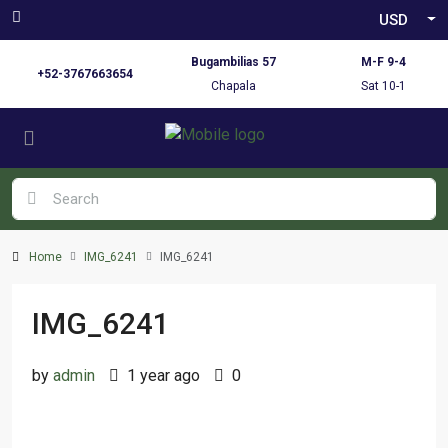
USD
Bugambilias 57
M-F 9-4
+52-3767663654
Chapala
Sat 10-1
Home
IMG_6241
IMG_6241
IMG_6241
by
admin
1 year ago
0