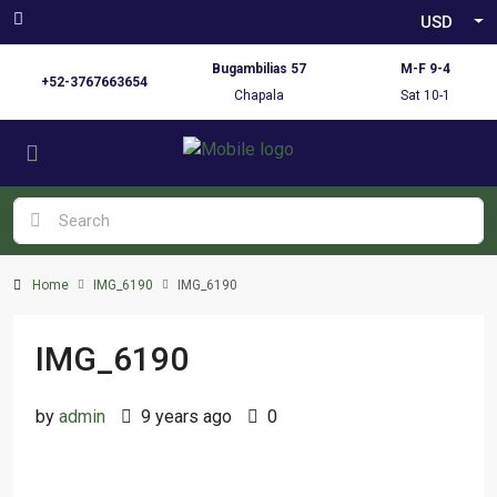
USD
Bugambilias 57
M-F 9-4
+52-3767663654
Chapala
Sat 10-1
Home
IMG_6190
IMG_6190
IMG_6190
by
admin
9 years ago
0