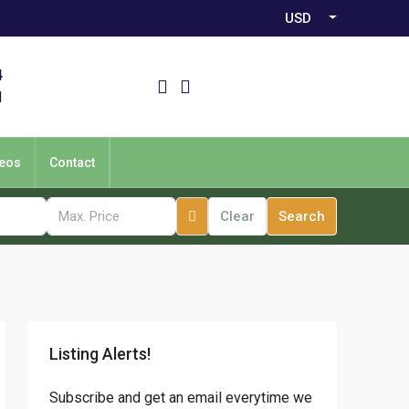
USD
4
1
eos
Contact
Clear
Search
Listing Alerts!
Subscribe and get an email everytime we