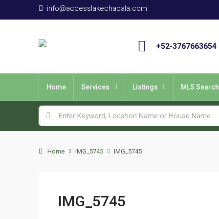
info@accesslakechapala.com
+52-3767663654
Home
Services
Listings
MLS Search
Home
IMG_5745
IMG_5745
IMG_5745