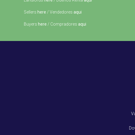
Landlords
here
/ Dueños Renta
aqui
Sellers
here
/ Vendedores
aqui
Buyers
here
/ Compradores
aqui
V
Do