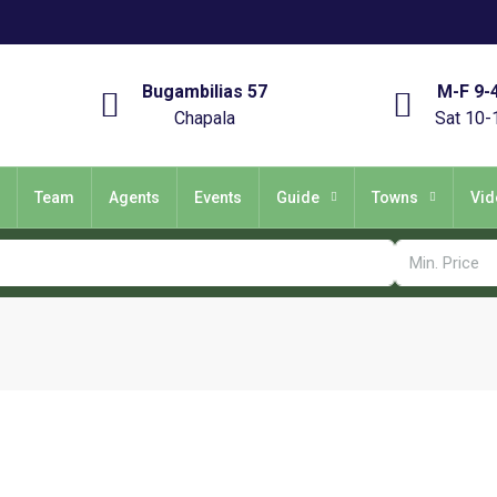
Bugambilias 57
M-F 9-
Chapala
Sat 10-
Team
Agents
Events
Guide
Towns
Vid