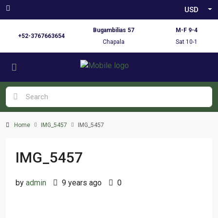
USD
Bugambilias 57
M-F 9-4
+52-3767663654
Chapala
Sat 10-1
Home
IMG_5457
IMG_5457
IMG_5457
by
admin
9 years ago
0