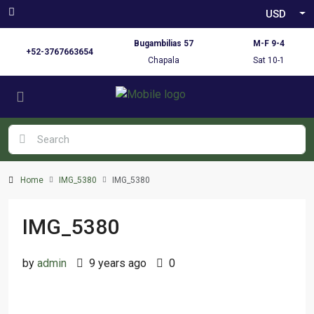
USD
Bugambilias 57
M-F 9-4
+52-3767663654
Chapala
Sat 10-1
Home
IMG_5380
IMG_5380
IMG_5380
by
admin
9 years ago
0