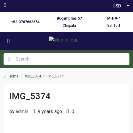
USD
Bugambilias 57
M-F 9-4
+52-3767663654
Chapala
Sat 10-1
Home
IMG_5374
IMG_5374
IMG_5374
by
admin
9 years ago
0