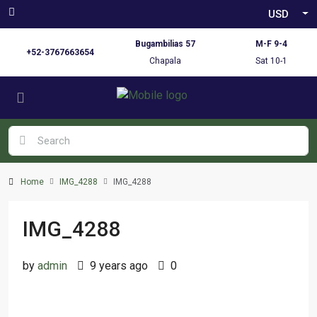
USD
Bugambilias 57
M-F 9-4
+52-3767663654
Chapala
Sat 10-1
Home
IMG_4288
IMG_4288
IMG_4288
by
admin
9 years ago
0