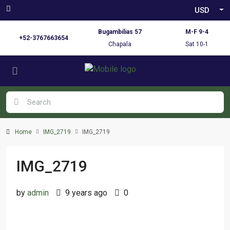
USD
Bugambilias 57
M-F 9-4
+52-3767663654
Chapala
Sat 10-1
Home
IMG_2719
IMG_2719
IMG_2719
by
admin
9 years ago
0