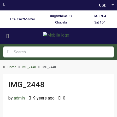
USD
Bugambilias 57
M-F 9-4
+52-3767663654
Chapala
Sat 10-1
Home
IMG_2448
IMG_2448
IMG_2448
by
admin
9 years ago
0