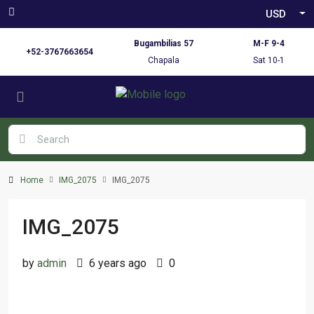
USD
Bugambilias 57
M-F 9-4
+52-3767663654
Chapala
Sat 10-1
Home
IMG_2075
IMG_2075
IMG_2075
by
admin
6 years ago
0