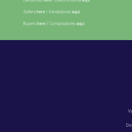
Landlords
here
/ Dueños Renta
aqui
Sellers
here
/ Vendedores
aqui
Buyers
here
/ Compradores
aqui
V
Do