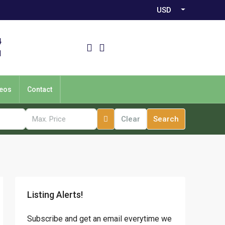
USD
4
1
eos
Contact
Clear
Search
Listing Alerts!
Subscribe and get an email everytime we