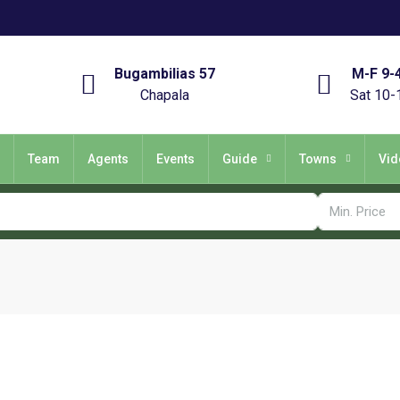
Bugambilias 57
M-F 9-
Chapala
Sat 10-
Team
Agents
Events
Guide
Towns
Vid