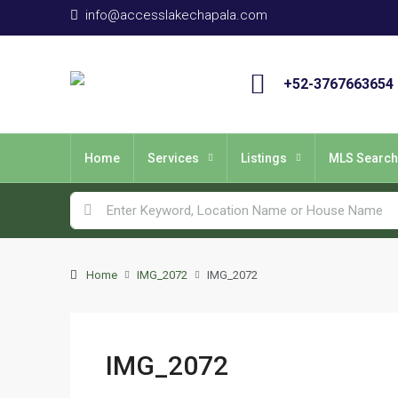
info@accesslakechapala.com
+52-3767663654
Home
Services
Listings
MLS Search
Home
IMG_2072
IMG_2072
IMG_2072