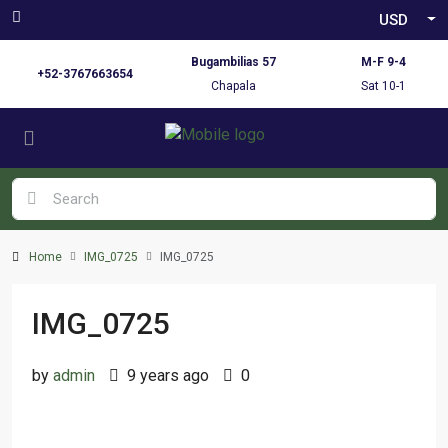
USD
Bugambilias 57
M-F 9-4
+52-3767663654
Chapala
Sat 10-1
Home
IMG_0725
IMG_0725
IMG_0725
by
admin
9 years ago
0