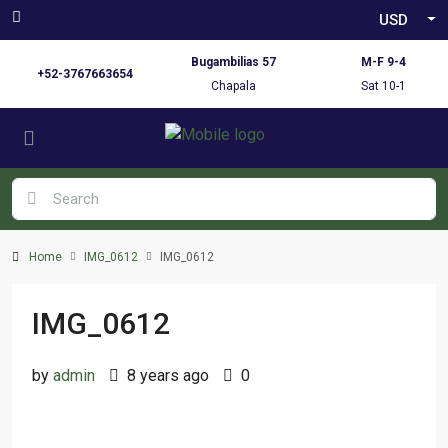
USD
Bugambilias 57
M-F 9-4
+52-3767663654
Chapala
Sat 10-1
Home
IMG_0612
IMG_0612
IMG_0612
by
admin
8 years ago
0