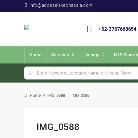
info@accesslakechapala.com
+52-3767663654
Home
Services
Listings
MLS Search
Home
IMG_0588
IMG_0588
IMG_0588