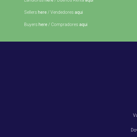
Landlords
here
/ Dueños Renta
aqui
Sellers
here
/ Vendedores
aqui
Buyers
here
/ Compradores
aqui
V
Do