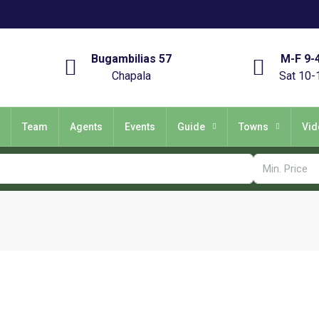
Bugambilias 57
M-F 9-
Chapala
Sat 10-
Team
Agents
Events
Guide
Towns
Vid