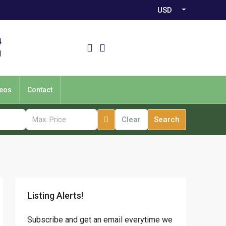
USD
4
1
eos
Contact
Clear
Search
Listing Alerts!
Subscribe and get an email everytime we