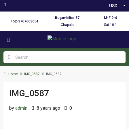
USD
Bugambilias 57
M-F 9-4
+52-3767663654
Chapala
Sat 10-1
Home
IMG_0587
IMG_0587
IMG_0587
by
admin
8 years ago
0