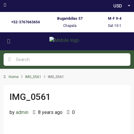
USD
Bugambilias 57
M-F 9-4
+52-3767663654
Chapala
Sat 10-1
Home
IMG_0561
IMG_0561
IMG_0561
by
admin
8 years ago
0