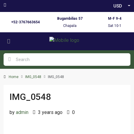
USD
Bugambilias 57
M-F 9-4
+52-3767663654
Chapala
Sat 10-1
Home
IMG_0548
IMG_0548
IMG_0548
by
admin
3 years ago
0