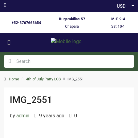
USD
Bugambilias 57
M-F 9-4
+52-3767663654
Chapala
Sat 10-1
Home
4th of July Party LCS
IMG_2551
IMG_2551
by
admin
9 years ago
0