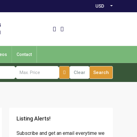
USD
4
1
eos
Contact
Clear
Search
Listing Alerts!
Subscribe and get an email everytime we