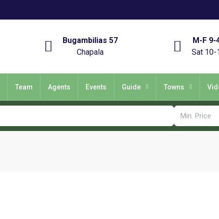
Bugambilias 57
M-F 9-
Chapala
Sat 10-
Team
Agents
Events
Guide
Towns
Vid