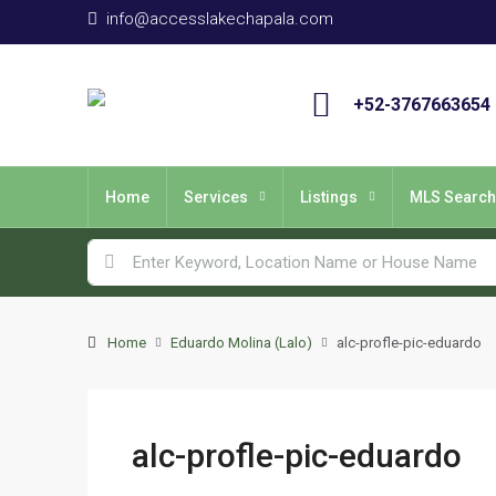
info@accesslakechapala.com
+52-3767663654
Home
Services
Listings
MLS Search
Home
Eduardo Molina (Lalo)
alc-profle-pic-eduardo
alc-profle-pic-eduardo