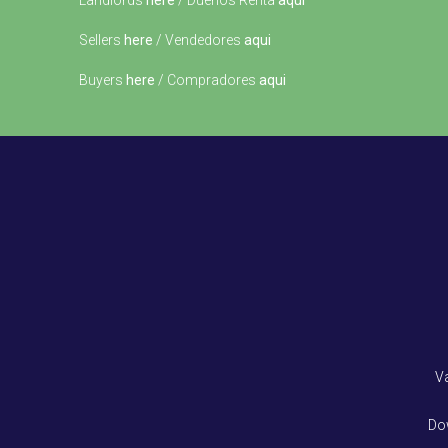
Landlords
here
/ Dueños Renta
aqui
Sellers
here
/ Vendedores
aqui
Buyers
here
/ Compradores
aqui
V
Do