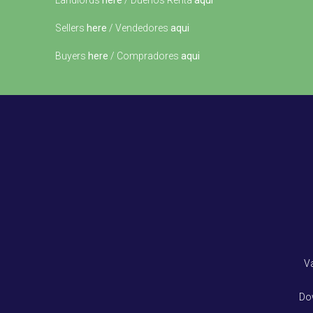
Landlords
here
/ Dueños Renta
aqui
Sellers
here
/ Vendedores
aqui
Buyers
here
/ Compradores
aqui
V
Do