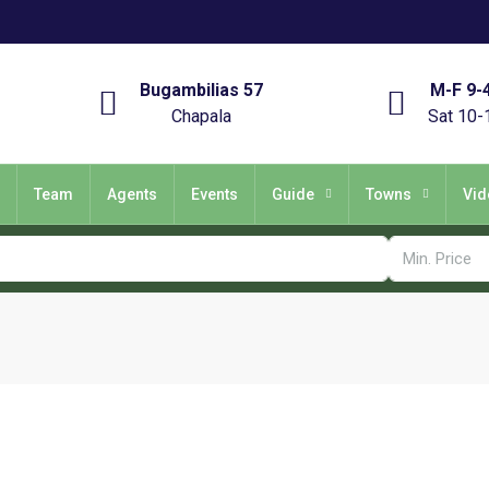
Bugambilias 57
M-F 9-
Chapala
Sat 10-
Team
Agents
Events
Guide
Towns
Vid