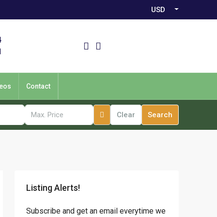
USD
4
1
eos
Contact
Clear
Search
Listing Alerts!
Subscribe and get an email everytime we