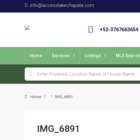
info@accesslakechapala.com
+52-3767663654
Home
Services
Listings
MLS Search
Home
IMG_6891
IMG_6891