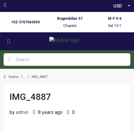
USD
Bugambilias 57
M-F 9-4
+52-3767663654
Chapala
Sat 10-1
Home
IMG_4887
IMG_4887
by
admin
8 years ago
0