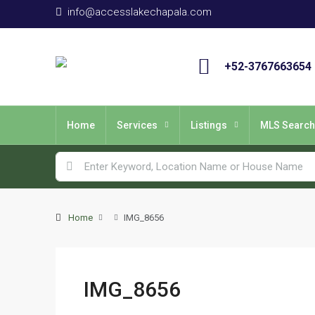
info@accesslakechapala.com
+52-3767663654
Home
Services
Listings
MLS Search
Home
IMG_8656
IMG_8656