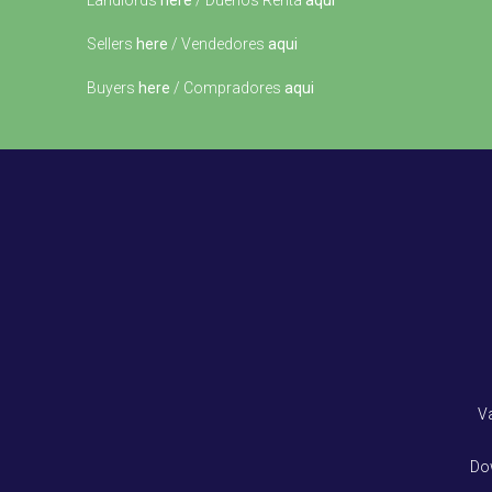
Landlords
here
/ Dueños Renta
aqui
Sellers
here
/ Vendedores
aqui
Buyers
here
/ Compradores
aqui
V
Do