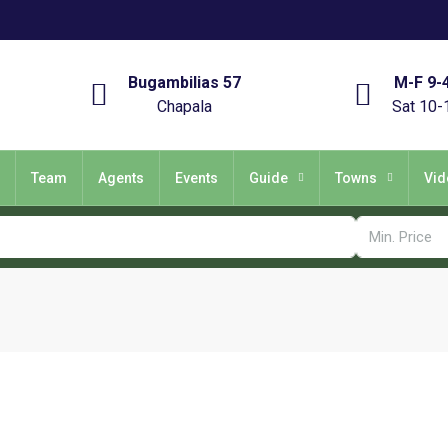
Bugambilias 57
M-F 9-
Chapala
Sat 10-
Team
Agents
Events
Guide
Towns
Vid