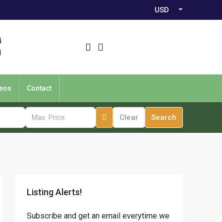
USD
4
1
eos
Contact
Clear
Search
Listing Alerts!
Subscribe and get an email everytime we