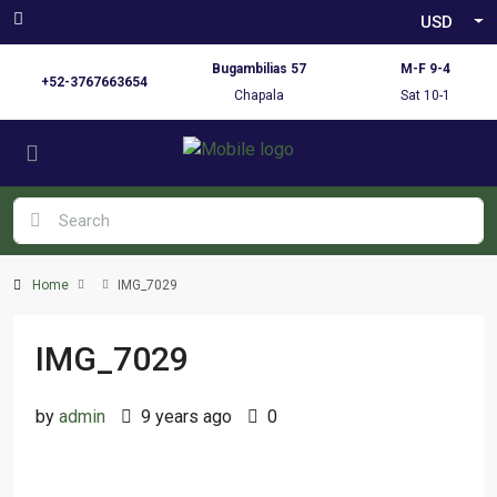
USD
Bugambilias 57
M-F 9-4
+52-3767663654
Chapala
Sat 10-1
Home
IMG_7029
IMG_7029
by
admin
9 years ago
0