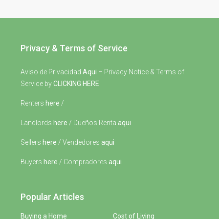
Privacy & Terms of Service
Aviso de Privacidad
Aqui
– Privacy Notice & Terms of
Service by
CLICKING HERE
Renters
here
/
Landlords
here
/ Dueños Renta
aqui
Sellers
here
/ Vendedores
aqui
Buyers
here
/ Compradores
aqui
Popular Articles
Buying a Home
Cost of Living