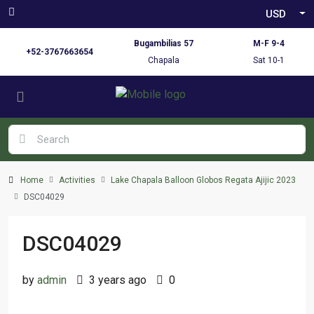
USD
Bugambilias 57
M-F 9-4
+52-3767663654
Chapala
Sat 10-1
Home
Activities
Lake Chapala Balloon Globos Regata Ajijic 2023
DSC04029
DSC04029
by
admin
3 years ago
0