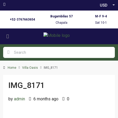
USD
Bugambilias 57
M-F 9-4
+52-3767663654
Chapala
Sat 10-1
Home
Villa Oasis
IMG_8171
IMG_8171
by
admin
6 months ago
0