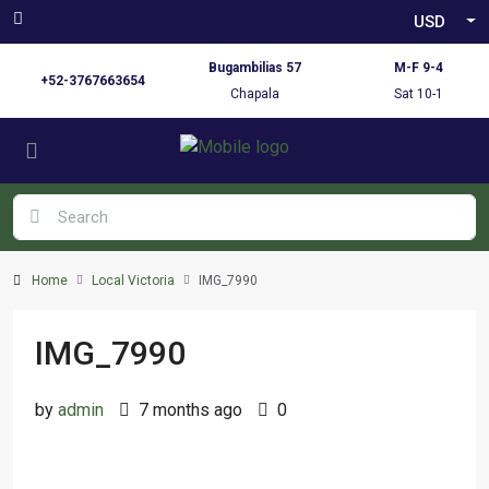
USD
Bugambilias 57
M-F 9-4
+52-3767663654
Chapala
Sat 10-1
Home
Local Victoria
IMG_7990
IMG_7990
by
admin
7 months ago
0