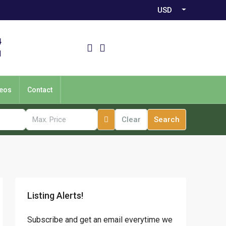
USD
4
1
eos
Contact
Clear
Search
Listing Alerts!
Subscribe and get an email everytime we