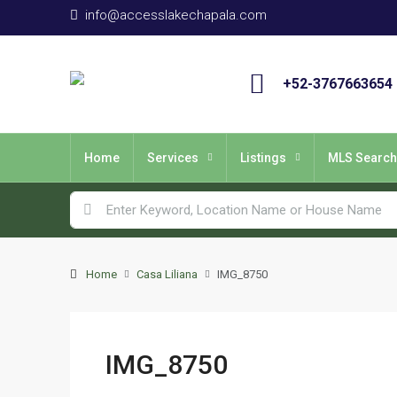
info@accesslakechapala.com
+52-3767663654
Home
Services
Listings
MLS Search
Home
Casa Liliana
IMG_8750
IMG_8750