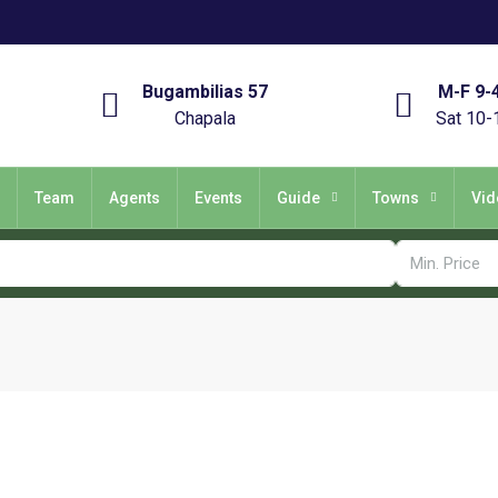
Bugambilias 57
M-F 9-
Chapala
Sat 10-
Team
Agents
Events
Guide
Towns
Vid