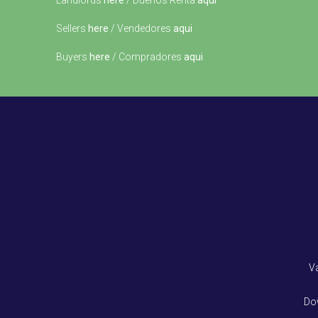
Landlords
here
/ Dueños Renta
aqui
Sellers
here
/ Vendedores
aqui
Buyers
here
/ Compradores
aqui
V
Do