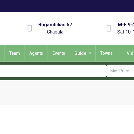
Bugambilias 57
M-F 9-
Chapala
Sat 10-
Team
Agents
Events
Guide
Towns
Vid