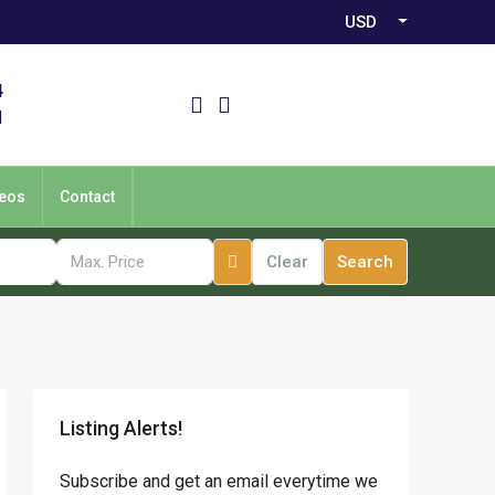
USD
4
1
eos
Contact
Clear
Search
Listing Alerts!
Subscribe and get an email everytime we