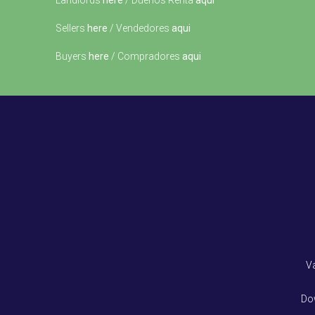
Landlords
here
/ Dueños Renta
aqui
Sellers
here
/ Vendedores
aqui
Buyers
here
/ Compradores
aqui
V
Do