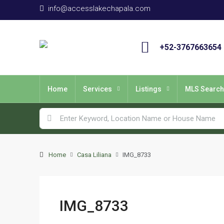
info@accesslakechapala.com
+52-3767663654
Home
Services
Listings
MLS Search
Home
Casa Liliana
IMG_8733
IMG_8733