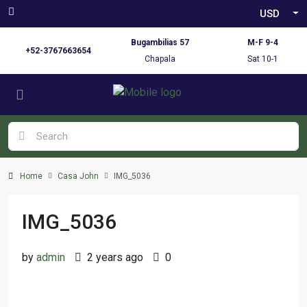
USD
Bugambilias 57
M-F 9-4
+52-3767663654
Chapala
Sat 10-1
Home
Casa John
IMG_5036
IMG_5036
by
admin
2 years ago
0