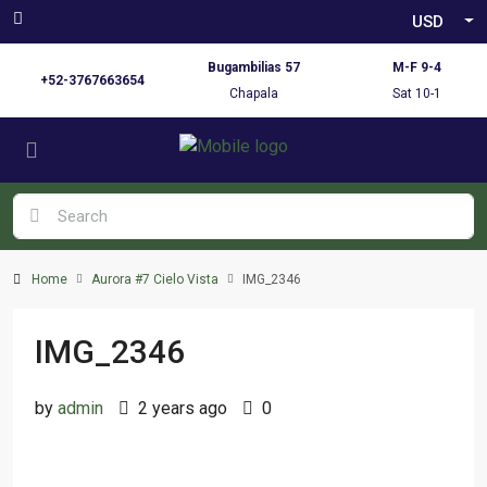
USD
Bugambilias 57
M-F 9-4
+52-3767663654
Chapala
Sat 10-1
Home
Aurora #7 Cielo Vista
IMG_2346
IMG_2346
by
admin
2 years ago
0