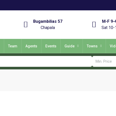
Bugambilias 57
M-F 9-
Chapala
Sat 10-
Team
Agents
Events
Guide
Towns
Vid