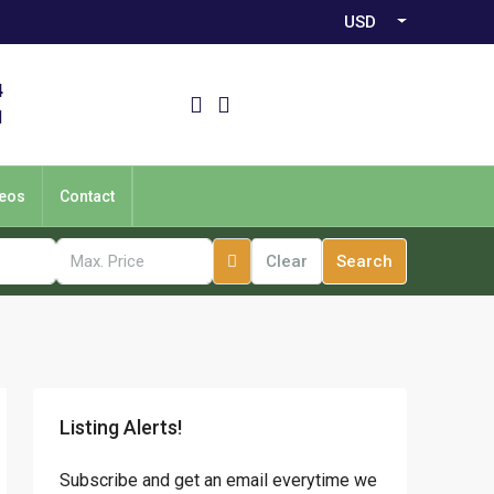
USD
4
1
eos
Contact
Clear
Search
Listing Alerts!
Subscribe and get an email everytime we