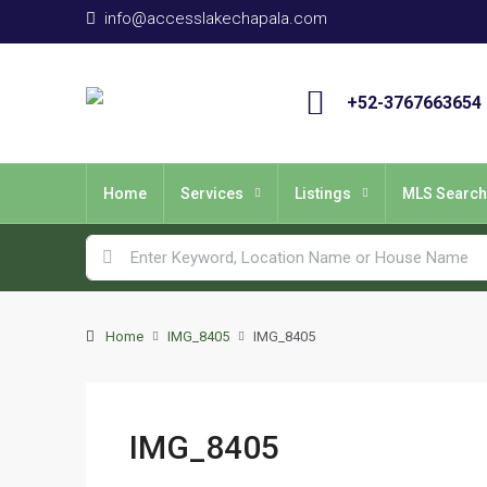
info@accesslakechapala.com
+52-3767663654
Home
Services
Listings
MLS Search
Home
IMG_8405
IMG_8405
IMG_8405