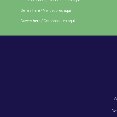
Landlords
here
/ Dueños Renta
aqui
Sellers
here
/ Vendedores
aqui
Buyers
here
/ Compradores
aqui
V
Do