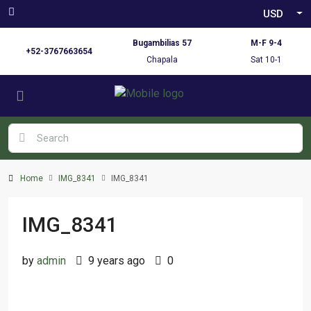
USD
Bugambilias 57
M-F 9-4
+52-3767663654
Chapala
Sat 10-1
Home
IMG_8341
IMG_8341
IMG_8341
by
admin
9 years ago
0