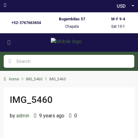
USD
Bugambilias 57
M-F 9-4
+52-3767663654
Chapala
Sat 10-1
Home
IMG_5460
IMG_5460
IMG_5460
by
admin
9 years ago
0