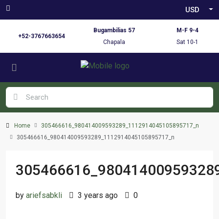
USD
Bugambilias 57
M-F 9-4
+52-3767663654
Chapala
Sat 10-1
Home
305466616_980414009593289_1112914045105895717_n
305466616_980414009593289_1112914045105895717_n
305466616_98041400959328
by
ariefsabkli
3 years ago
0