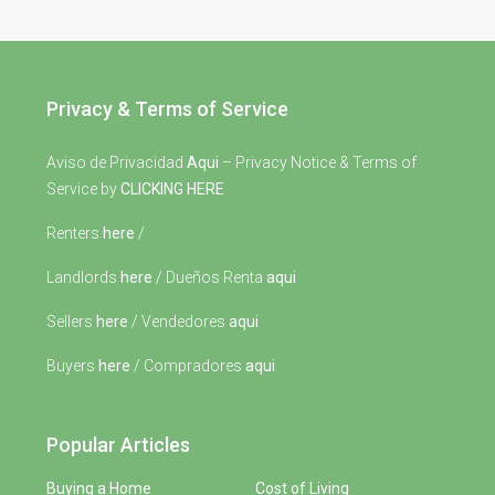
Privacy & Terms of Service
Aviso de Privacidad
Aqui
– Privacy Notice & Terms of
Service by
CLICKING HERE
Renters
here
/
Landlords
here
/ Dueños Renta
aqui
Sellers
here
/ Vendedores
aqui
Buyers
here
/ Compradores
aqui
Popular Articles
Buying a Home
Cost of Living