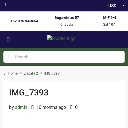
USD
Bugambilias 57
M-F 9-4
+52-3767663654
Chapala
Sat 10-1
Home
Zapata 2
IMG_7393
IMG_7393
by
admin
10 months ago
0