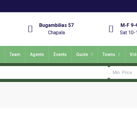
Bugambilias 57
M-F 9-
Chapala
Sat 10-
Team
Agents
Events
Guide
Towns
Vid