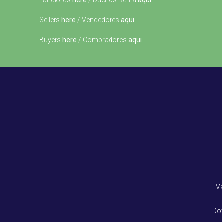
Landlords
here
/ Dueños Renta
aqui
Sellers
here
/ Vendedores
aqui
Buyers
here
/ Compradores
aqui
V
Do