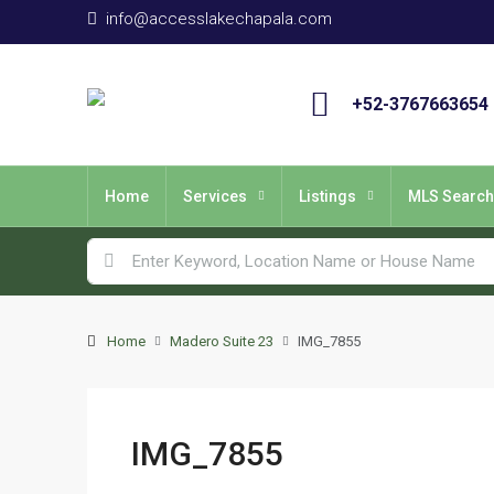
info@accesslakechapala.com
+52-3767663654
Home
Services
Listings
MLS Search
Home
Madero Suite 23
IMG_7855
IMG_7855