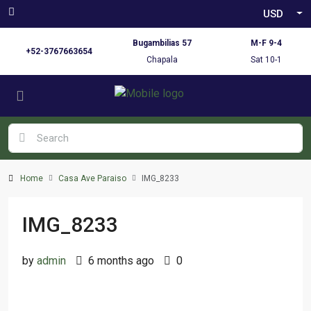
USD
Bugambilias 57
M-F 9-4
+52-3767663654
Chapala
Sat 10-1
Home
Casa Ave Paraiso
IMG_8233
IMG_8233
by
admin
6 months ago
0