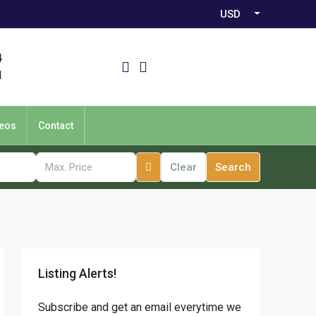
USD
4
1
eos
Contact
Clear
Search
Listing Alerts!
Subscribe and get an email everytime we