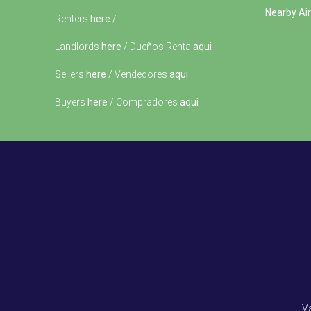
Nearby Air
Renters
here
/
Landlords
here
/ Dueños Renta
aqui
Sellers
here
/ Vendedores
aqui
Buyers
here
/ Compradores
aqui
V