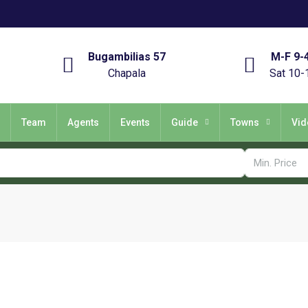
Bugambilias 57
M-F 9-
Chapala
Sat 10-
Team
Agents
Events
Guide
Towns
Vid