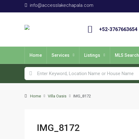
info@accesslakechapala.com
+52-3767663654
Home
Services
Listings
MLS Search
Home
Villa Oasis
IMG_8172
IMG_8172