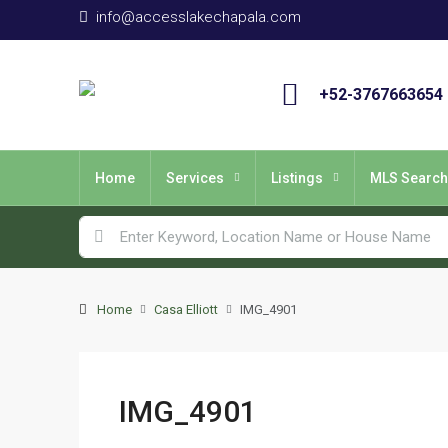
info@accesslakechapala.com
+52-3767663654
Home
Services
Listings
MLS Search
Home
Casa Elliott
IMG_4901
IMG_4901