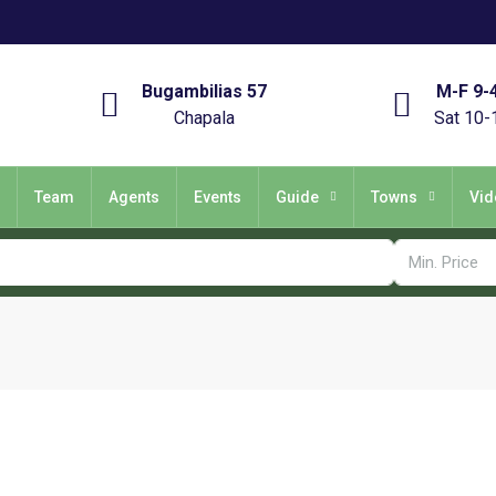
Bugambilias 57
M-F 9-
Chapala
Sat 10-
Team
Agents
Events
Guide
Towns
Vid