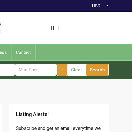
USD
4
1
eos
Contact
Clear
Search
Listing Alerts!
Subscribe and get an email everytime we