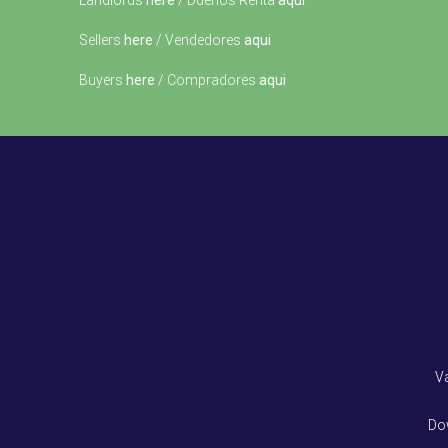
Landlords
here
/ Dueños Renta
aqui
Sellers
here
/ Vendedores
aqui
Buyers
here
/ Compradores
aqui
V
Do