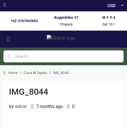
USD
Bugambilias 57
M-F 9-4
+52-3767663654
Chapala
Sat 10-1
Home
Casa Al Tepalo
IMG_8044
IMG_8044
by
admin
7 months ago
0